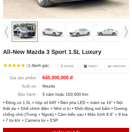
All-New Mazda 3 Sport 1.5L Luxury
(
1
đánh giá
)
SHARE
TWEET
LINKEDIN
645,000,000 đ
Giá sản phẩm :
Xuất xứ :
Mazda
Bảo hành :
5 năm hoặc 150.000 Km
• Động cơ 1.5L + hộp số 6AT • Đèn pha LED + mâm xe 16" • Nội
thất da + Ghế chỉnh điện + Nhớ vị trí • Khởi động nút bấm • Gương
chống chói (Trong + Ngoài) • Cảm biến sau • Màn hình 8.8’’ + 8 loa
• 7 túi khí + Camera lùi + ESP