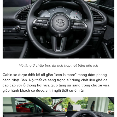
Vô lăng 3 chấu bọc da tích hợp nút bấm tiện ích
Cabin xe được thiết kế tối giản “less is more” mang đậm phong
cách Nhật Bản. Nội thất xe sang trọng sử dụng chất liệu ghế da
cao cấp với lỗ thông hơi vừa giúp tăng sự sang trọng cho xe vừa
giúp hành khách có được vị trí ngồi thật sự êm ái.