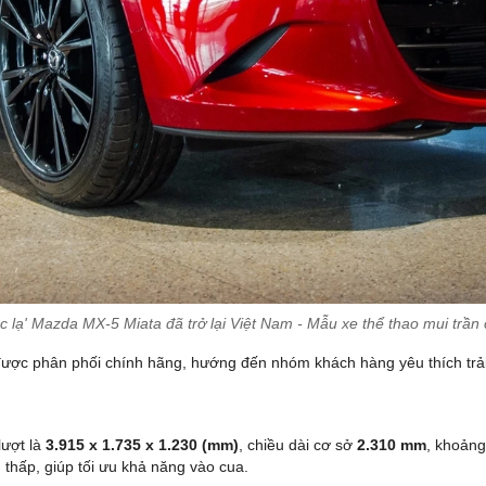
c lạ' Mazda MX-5 Miata đã trở lại Việt Nam - Mẫu xe thể thao mui trần
 được phân phối chính hãng, hướng đến nhóm khách hàng yêu thích trải
lượt là
3.915 x 1.735 x 1.230 (mm)
, chiều dài cơ sở
2.310 mm
, khoản
m thấp, giúp tối ưu khả năng vào cua.