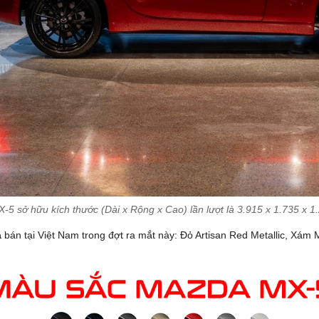
5 sở hữu kích thước (Dài x Rộng x Cao) lần lượt là 3.915 x 1.735 x 
a
bán tại Việt Nam trong đợt ra mắt này: Đỏ Artisan Red Metallic, Xám