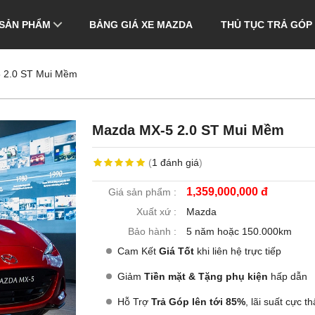
SẢN PHẨM
BẢNG GIÁ XE MAZDA
THỦ TỤC TRẢ GÓP
 2.0 ST Mui Mềm
Mazda MX-5 2.0 ST Mui Mềm
(
1
đánh giá
)
1,359,000,000 đ
Giá sản phẩm :
Xuất xứ :
Mazda
Bảo hành :
5 năm hoặc 150.000km
Cam Kết
Giá Tốt
khi liên hệ trực tiếp
Giảm
Tiền mặt & Tặng phụ kiện
hấp dẫn
Hỗ Trợ
Trả Góp lên tới 85%
, lãi suất cực th