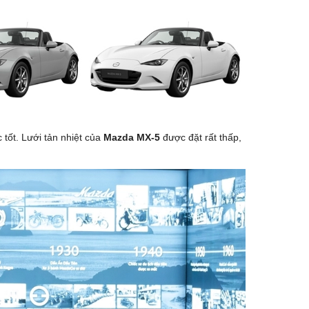
 tốt. Lưới tản nhiệt của
Mazda MX-5
được đặt rất thấp,