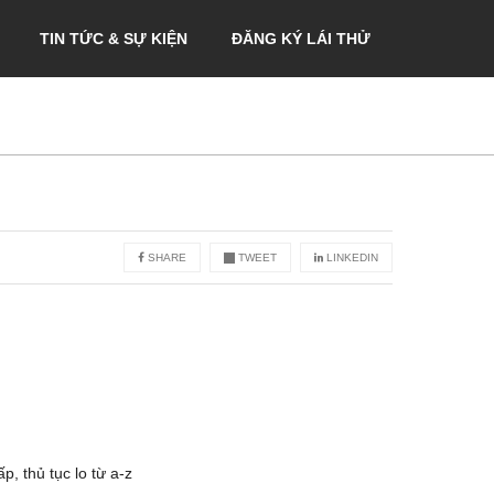
TIN TỨC & SỰ KIỆN
ĐĂNG KÝ LÁI THỬ
SHARE
TWEET
LINKEDIN
ấp, thủ tục lo từ a-z