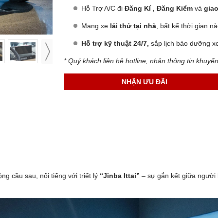
Hỗ Trợ A/C đi
Đăng Kí , Đăng Kiểm
và
giao
Mang xe
lái thử tại nhà
, bất kể thời gian n
Hỗ trợ kỹ thuật 24/7,
sắp lịch bảo dưỡng xe
* Quý khách liên hệ hotline, nhận thông tin khuyế
NHẬN ƯU ĐÃI
g cầu sau, nổi tiếng với triết lý
“Jinba Ittai”
– sự gắn kết giữa người l