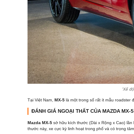
'Xế độ
Tại Việt Nam,
MX-5
là một trong số rất ít mẫu roadster
ĐÁNH GIÁ NGOẠI THẤT CỦA MAZDA MX-5
Mazda MX-5
sở hữu kích thước (Dài x Rộng x Cao) lần 
thước này, xe cực kỳ linh hoạt trong phố và có trọng tâ